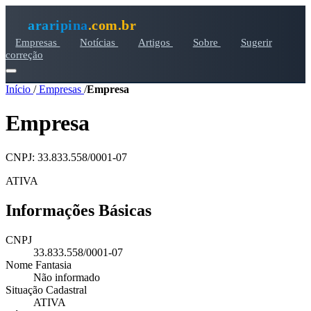
araripina
.com.br
Empresas
Notícias
Artigos
Sobre
Sugerir
correção
Início
/
Empresas
/
Empresa
Empresa
CNPJ: 33.833.558/0001-07
ATIVA
Informações Básicas
CNPJ
33.833.558/0001-07
Nome Fantasia
Não informado
Situação Cadastral
ATIVA