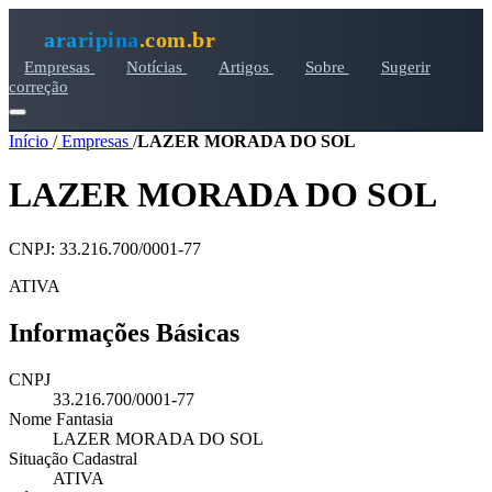
araripina
.com.br
Empresas
Notícias
Artigos
Sobre
Sugerir
correção
Início
/
Empresas
/
LAZER MORADA DO SOL
LAZER MORADA DO SOL
CNPJ: 33.216.700/0001-77
ATIVA
Informações Básicas
CNPJ
33.216.700/0001-77
Nome Fantasia
LAZER MORADA DO SOL
Situação Cadastral
ATIVA