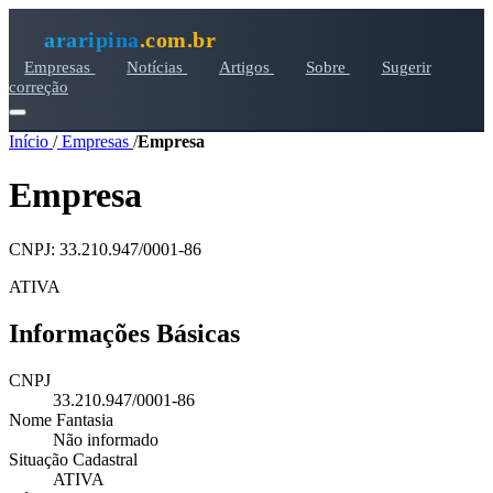
araripina
.com.br
Empresas
Notícias
Artigos
Sobre
Sugerir
correção
Início
/
Empresas
/
Empresa
Empresa
CNPJ: 33.210.947/0001-86
ATIVA
Informações Básicas
CNPJ
33.210.947/0001-86
Nome Fantasia
Não informado
Situação Cadastral
ATIVA