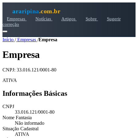
araripina
.com.br
Empresas
Notícias
Artigos
Sobre
Sugerir
correção
Início
/
Empresas
/
Empresa
Empresa
CNPJ: 33.016.121/0001-80
ATIVA
Informações Básicas
CNPJ
33.016.121/0001-80
Nome Fantasia
Não informado
Situação Cadastral
ATIVA