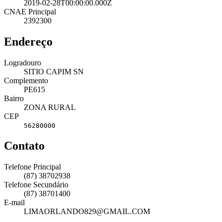
2019-02-28T00:00:00.000Z
CNAE Principal
2392300
Endereço
Logradouro
SITIO CAPIM SN
Complemento
PE615
Bairro
ZONA RURAL
CEP
56280000
Contato
Telefone Principal
(87) 38702938
Telefone Secundário
(87) 38701400
E-mail
LIMAORLANDO829@GMAIL.COM