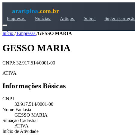
araripina
.com.br
Empresas
Notícias
Artigos
Sobre
Sugerir correçã
Início
/
Empresas
/
GESSO MARIA
GESSO MARIA
CNPJ: 32.917.514/0001-00
ATIVA
Informações Básicas
CNPJ
32.917.514/0001-00
Nome Fantasia
GESSO MARIA
Situação Cadastral
ATIVA
Início de Atividade