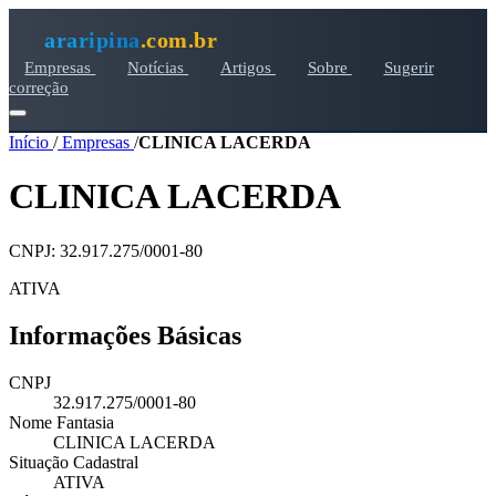
araripina
.com.br
Empresas
Notícias
Artigos
Sobre
Sugerir
correção
Início
/
Empresas
/
CLINICA LACERDA
CLINICA LACERDA
CNPJ: 32.917.275/0001-80
ATIVA
Informações Básicas
CNPJ
32.917.275/0001-80
Nome Fantasia
CLINICA LACERDA
Situação Cadastral
ATIVA