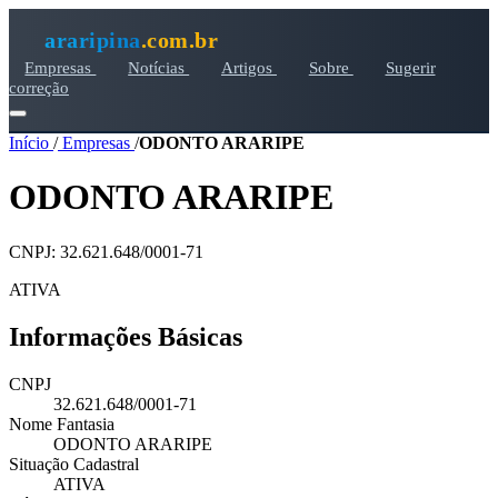
araripina
.com.br
Empresas
Notícias
Artigos
Sobre
Sugerir
correção
Início
/
Empresas
/
ODONTO ARARIPE
ODONTO ARARIPE
CNPJ: 32.621.648/0001-71
ATIVA
Informações Básicas
CNPJ
32.621.648/0001-71
Nome Fantasia
ODONTO ARARIPE
Situação Cadastral
ATIVA