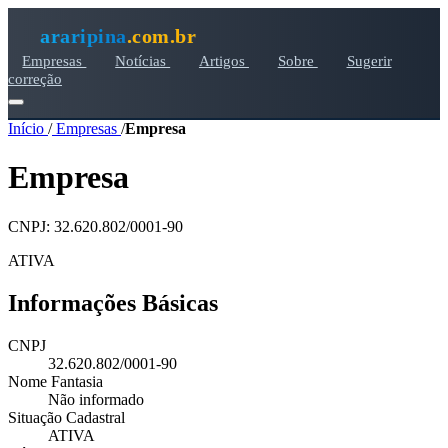
araripina
.com.br
Empresas
Notícias
Artigos
Sobre
Sugerir
correção
Início
/
Empresas
/
Empresa
Empresa
CNPJ: 32.620.802/0001-90
ATIVA
Informações Básicas
CNPJ
32.620.802/0001-90
Nome Fantasia
Não informado
Situação Cadastral
ATIVA