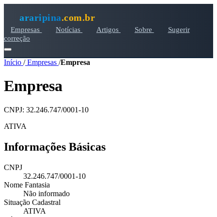
araripina
.com.br
Empresas
Notícias
Artigos
Sobre
Sugerir
correção
Início
/
Empresas
/
Empresa
Empresa
CNPJ: 32.246.747/0001-10
ATIVA
Informações Básicas
CNPJ
32.246.747/0001-10
Nome Fantasia
Não informado
Situação Cadastral
ATIVA