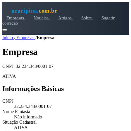
araripina
.com.br
Empresas
Notícias
Artigos
Sobre
Sugerir
correção
Início
/
Empresas
/
Empresa
Empresa
CNPJ: 32.234.343/0001-07
ATIVA
Informações Básicas
CNPJ
32.234.343/0001-07
Nome Fantasia
Não informado
Situação Cadastral
ATIVA