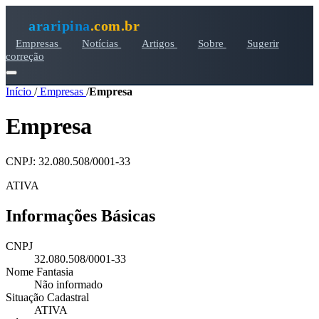
araripina
.com.br
Empresas
Notícias
Artigos
Sobre
Sugerir
correção
Início
/
Empresas
/
Empresa
Empresa
CNPJ: 32.080.508/0001-33
ATIVA
Informações Básicas
CNPJ
32.080.508/0001-33
Nome Fantasia
Não informado
Situação Cadastral
ATIVA