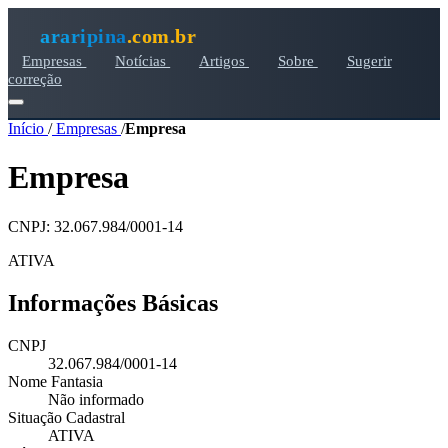
araripina
.com.br
Empresas
Notícias
Artigos
Sobre
Sugerir
correção
Início
/
Empresas
/
Empresa
Empresa
CNPJ: 32.067.984/0001-14
ATIVA
Informações Básicas
CNPJ
32.067.984/0001-14
Nome Fantasia
Não informado
Situação Cadastral
ATIVA