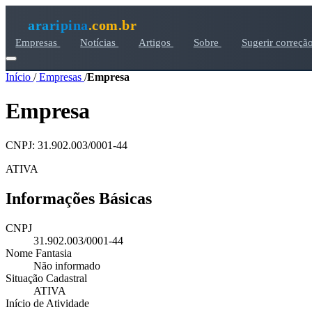
araripina
.com.br
Empresas
Notícias
Artigos
Sobre
Sugerir correçã
Início
/
Empresas
/
Empresa
Empresa
CNPJ: 31.902.003/0001-44
ATIVA
Informações Básicas
CNPJ
31.902.003/0001-44
Nome Fantasia
Não informado
Situação Cadastral
ATIVA
Início de Atividade