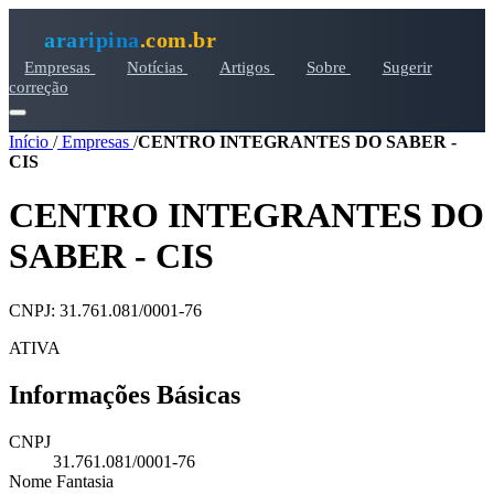
araripina
.com.br
Empresas
Notícias
Artigos
Sobre
Sugerir
correção
Início
/
Empresas
/
CENTRO INTEGRANTES DO SABER -
CIS
CENTRO INTEGRANTES DO
SABER - CIS
CNPJ: 31.761.081/0001-76
ATIVA
Informações Básicas
CNPJ
31.761.081/0001-76
Nome Fantasia