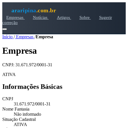
araripina
.com.br
Empresas
Notícias
Artigos
Sobre
Sugerir
correção
Início
/
Empresas
/
Empresa
Empresa
CNPJ: 31.671.972/0001-31
ATIVA
Informações Básicas
CNPJ
31.671.972/0001-31
Nome Fantasia
Não informado
Situação Cadastral
ATIVA