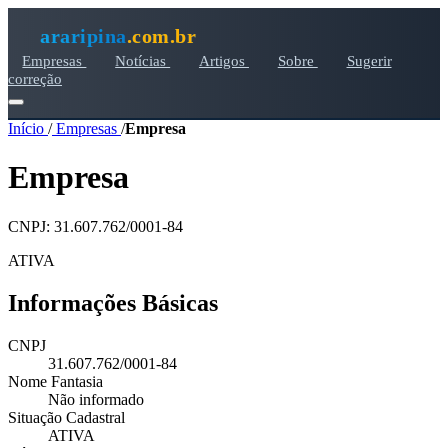
araripina
.com.br
Empresas
Notícias
Artigos
Sobre
Sugerir
correção
Início
/
Empresas
/
Empresa
Empresa
CNPJ: 31.607.762/0001-84
ATIVA
Informações Básicas
CNPJ
31.607.762/0001-84
Nome Fantasia
Não informado
Situação Cadastral
ATIVA