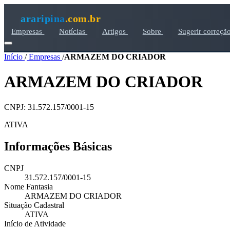
araripina
.com.br
Empresas
Notícias
Artigos
Sobre
Sugerir correçã
Início
/
Empresas
/
ARMAZEM DO CRIADOR
ARMAZEM DO CRIADOR
CNPJ: 31.572.157/0001-15
ATIVA
Informações Básicas
CNPJ
31.572.157/0001-15
Nome Fantasia
ARMAZEM DO CRIADOR
Situação Cadastral
ATIVA
Início de Atividade