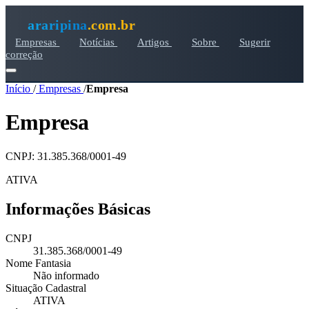
araripina
.com.br
Empresas
Notícias
Artigos
Sobre
Sugerir
correção
Início
/
Empresas
/
Empresa
Empresa
CNPJ: 31.385.368/0001-49
ATIVA
Informações Básicas
CNPJ
31.385.368/0001-49
Nome Fantasia
Não informado
Situação Cadastral
ATIVA