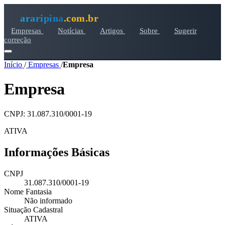
araripina
.com.br
Empresas
Notícias
Artigos
Sobre
Sugerir
correção
Início
/
Empresas
/
Empresa
Empresa
CNPJ: 31.087.310/0001-19
ATIVA
Informações Básicas
CNPJ
31.087.310/0001-19
Nome Fantasia
Não informado
Situação Cadastral
ATIVA