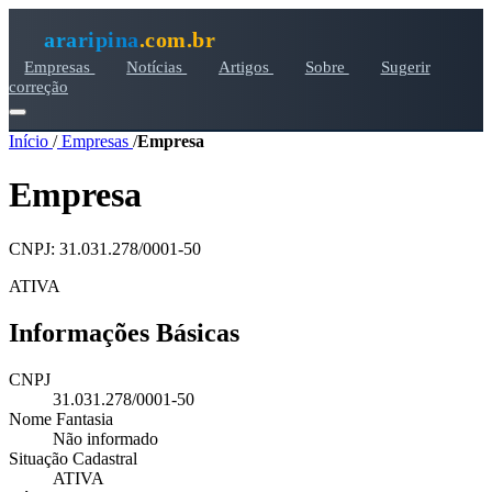
araripina
.com.br
Empresas
Notícias
Artigos
Sobre
Sugerir
correção
Início
/
Empresas
/
Empresa
Empresa
CNPJ: 31.031.278/0001-50
ATIVA
Informações Básicas
CNPJ
31.031.278/0001-50
Nome Fantasia
Não informado
Situação Cadastral
ATIVA