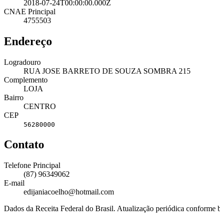
2018-07-24T00:00:00.000Z
CNAE Principal
4755503
Endereço
Logradouro
RUA JOSE BARRETO DE SOUZA SOMBRA 215
Complemento
LOJA
Bairro
CENTRO
CEP
56280000
Contato
Telefone Principal
(87) 96349062
E-mail
edijaniacoelho@hotmail.com
Dados da Receita Federal do Brasil. Atualização periódica conforme