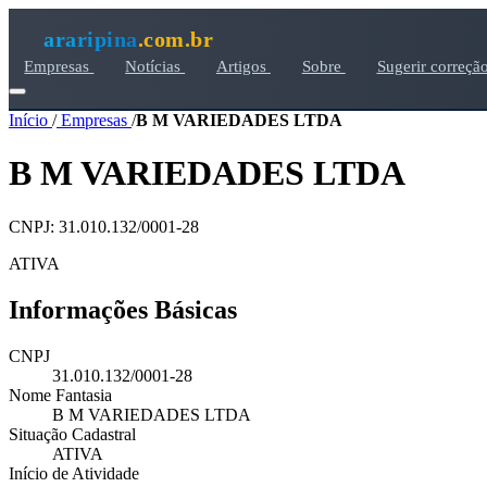
araripina
.com.br
Empresas
Notícias
Artigos
Sobre
Sugerir correçã
Início
/
Empresas
/
B M VARIEDADES LTDA
B M VARIEDADES LTDA
CNPJ: 31.010.132/0001-28
ATIVA
Informações Básicas
CNPJ
31.010.132/0001-28
Nome Fantasia
B M VARIEDADES LTDA
Situação Cadastral
ATIVA
Início de Atividade