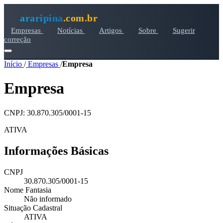
araripina
.com.br
Empresas
Notícias
Artigos
Sobre
Sugerir
correção
Início
/
Empresas
/
Empresa
Empresa
CNPJ: 30.870.305/0001-15
ATIVA
Informações Básicas
CNPJ
30.870.305/0001-15
Nome Fantasia
Não informado
Situação Cadastral
ATIVA