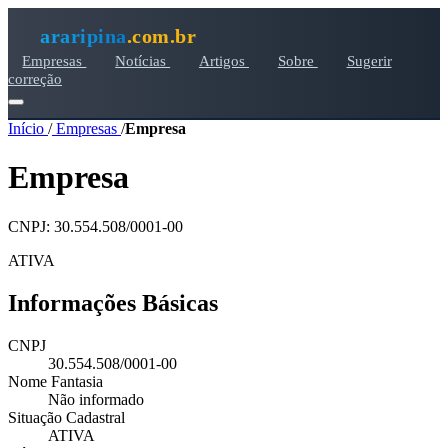
araripina
.com.br
Empresas
Notícias
Artigos
Sobre
Sugerir
correção
Início
/
Empresas
/
Empresa
Empresa
CNPJ: 30.554.508/0001-00
ATIVA
Informações Básicas
CNPJ
30.554.508/0001-00
Nome Fantasia
Não informado
Situação Cadastral
ATIVA