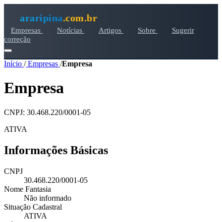
araripina
.com.br
Empresas
Notícias
Artigos
Sobre
Sugerir
correção
Início
/
Empresas
/
Empresa
Empresa
CNPJ: 30.468.220/0001-05
ATIVA
Informações Básicas
CNPJ
30.468.220/0001-05
Nome Fantasia
Não informado
Situação Cadastral
ATIVA