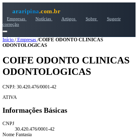
araripina
.com.br
Empresas
Notícias
Artigos
Sobre
Sugerir
correção
Início
/
Empresas
/
COIFE ODONTO CLINICAS
ODONTOLOGICAS
COIFE ODONTO CLINICAS
ODONTOLOGICAS
CNPJ: 30.420.476/0001-42
ATIVA
Informações Básicas
CNPJ
30.420.476/0001-42
Nome Fantasia