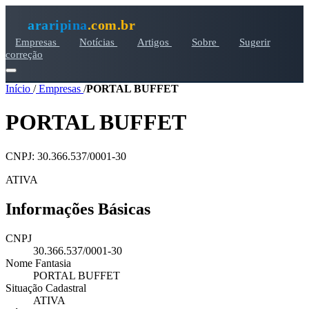
araripina
.com.br
Empresas
Notícias
Artigos
Sobre
Sugerir
correção
Início
/
Empresas
/
PORTAL BUFFET
PORTAL BUFFET
CNPJ: 30.366.537/0001-30
ATIVA
Informações Básicas
CNPJ
30.366.537/0001-30
Nome Fantasia
PORTAL BUFFET
Situação Cadastral
ATIVA