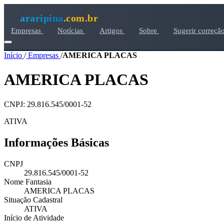
araripina
.com.br
Empresas
Notícias
Artigos
Sobre
Sugerir correçã
Início
/
Empresas
/
AMERICA PLACAS
AMERICA PLACAS
CNPJ: 29.816.545/0001-52
ATIVA
Informações Básicas
CNPJ
29.816.545/0001-52
Nome Fantasia
AMERICA PLACAS
Situação Cadastral
ATIVA
Início de Atividade