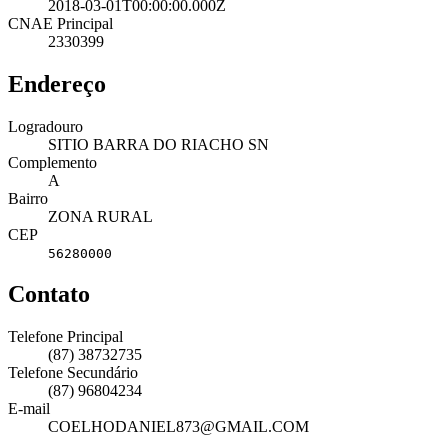
2018-03-01T00:00:00.000Z
CNAE Principal
2330399
Endereço
Logradouro
SITIO BARRA DO RIACHO SN
Complemento
A
Bairro
ZONA RURAL
CEP
56280000
Contato
Telefone Principal
(87) 38732735
Telefone Secundário
(87) 96804234
E-mail
COELHODANIEL873@GMAIL.COM