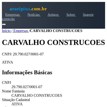
araripina
.com.br
Empresas
Notícias
Artigos
Sobre
Sugerir
correção
Início
/
Empresas
/
CARVALHO CONSTRUCOES
CARVALHO CONSTRUCOES
CNPJ: 29.790.027/0001-07
ATIVA
Informações Básicas
CNPJ
29.790.027/0001-07
Nome Fantasia
CARVALHO CONSTRUCOES
Situação Cadastral
ATIVA