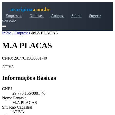
araripina
.com.br
Empresas
Notícias
Artigos
Sobre
Sugerir
correção
Início
/
Empresas
/
M.A PLACAS
M.A PLACAS
CNPJ: 29.776.156/0001-40
ATIVA
Informações Básicas
CNPJ
29.776.156/0001-40
Nome Fantasia
M.A PLACAS
Situação Cadastral
ATIVA