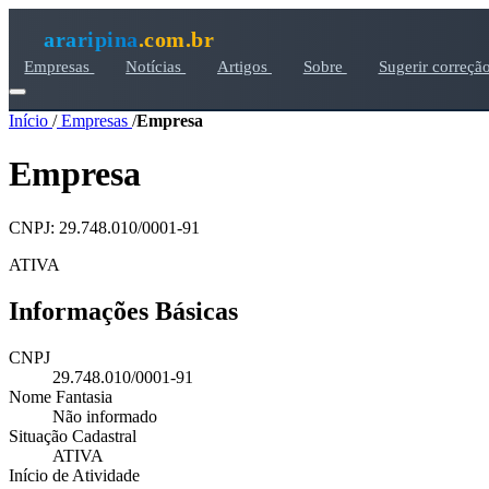
araripina
.com.br
Empresas
Notícias
Artigos
Sobre
Sugerir correçã
Início
/
Empresas
/
Empresa
Empresa
CNPJ: 29.748.010/0001-91
ATIVA
Informações Básicas
CNPJ
29.748.010/0001-91
Nome Fantasia
Não informado
Situação Cadastral
ATIVA
Início de Atividade