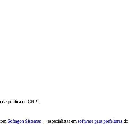
 base pública de CNPJ.
e com
Softagon Sistemas
— especialistas em
software para prefeituras
do 