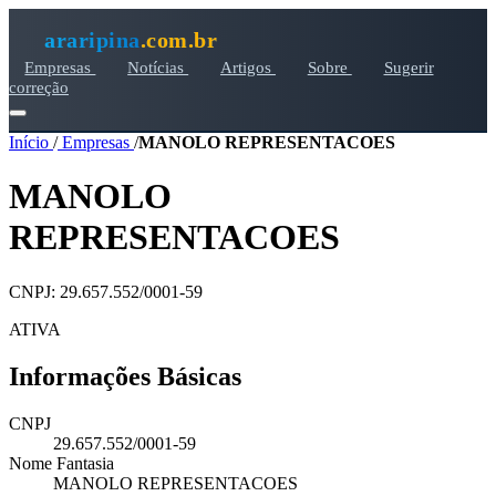
araripina
.com.br
Empresas
Notícias
Artigos
Sobre
Sugerir
correção
Início
/
Empresas
/
MANOLO REPRESENTACOES
MANOLO
REPRESENTACOES
CNPJ: 29.657.552/0001-59
ATIVA
Informações Básicas
CNPJ
29.657.552/0001-59
Nome Fantasia
MANOLO REPRESENTACOES