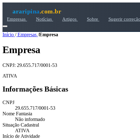
araripina
.com.br
Empresas
Notícias
Artigos
Sobre
Sugerir correçã
Início
/
Empresas
/
Empresa
Empresa
CNPJ: 29.655.717/0001-53
ATIVA
Informações Básicas
CNPJ
29.655.717/0001-53
Nome Fantasia
Não informado
Situação Cadastral
ATIVA
Início de Atividade