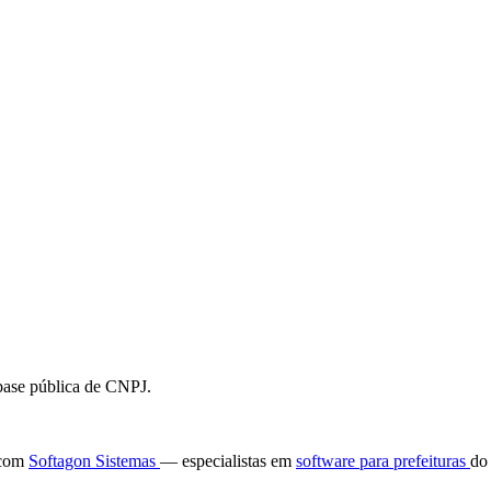
 base pública de CNPJ.
e com
Softagon Sistemas
— especialistas em
software para prefeituras
do 