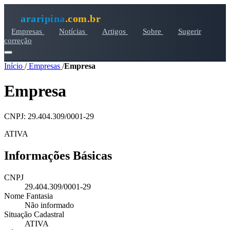
araripina
.com.br
Empresas
Notícias
Artigos
Sobre
Sugerir
correção
Início
/
Empresas
/
Empresa
Empresa
CNPJ: 29.404.309/0001-29
ATIVA
Informações Básicas
CNPJ
29.404.309/0001-29
Nome Fantasia
Não informado
Situação Cadastral
ATIVA