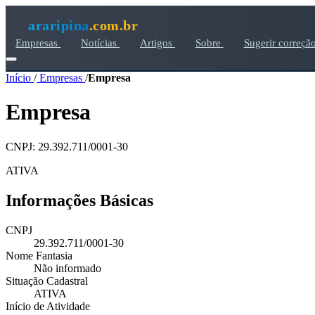
araripina
.com.br
Empresas
Notícias
Artigos
Sobre
Sugerir correçã
Início
/
Empresas
/
Empresa
Empresa
CNPJ: 29.392.711/0001-30
ATIVA
Informações Básicas
CNPJ
29.392.711/0001-30
Nome Fantasia
Não informado
Situação Cadastral
ATIVA
Início de Atividade