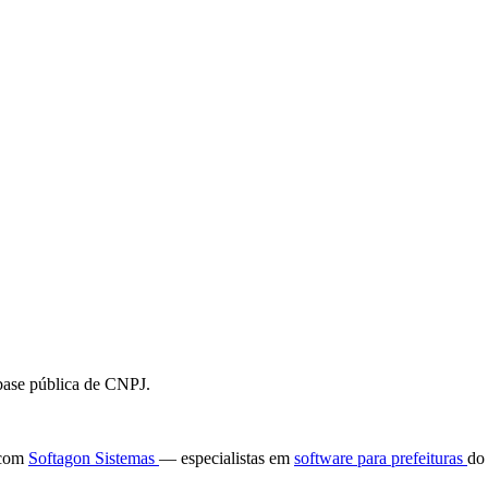
 base pública de CNPJ.
e com
Softagon Sistemas
— especialistas em
software para prefeituras
do 