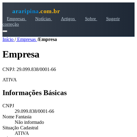
araripina
.com.br
Empresas
Notícias
Artigos
Sobre
Sugerir
correção
Início
/
Empresas
/
Empresa
Empresa
CNPJ: 29.099.838/0001-66
ATIVA
Informações Básicas
CNPJ
29.099.838/0001-66
Nome Fantasia
Não informado
Situação Cadastral
ATIVA