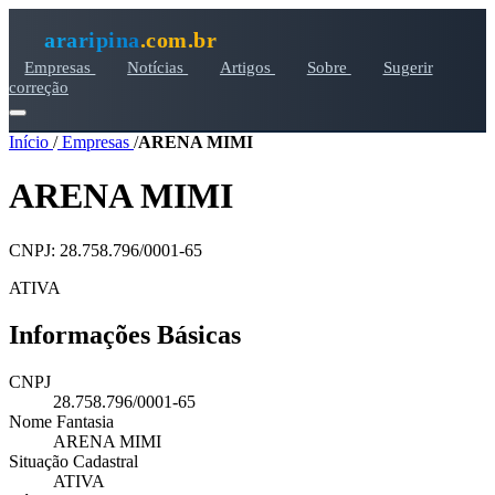
araripina
.com.br
Empresas
Notícias
Artigos
Sobre
Sugerir
correção
Início
/
Empresas
/
ARENA MIMI
ARENA MIMI
CNPJ: 28.758.796/0001-65
ATIVA
Informações Básicas
CNPJ
28.758.796/0001-65
Nome Fantasia
ARENA MIMI
Situação Cadastral
ATIVA