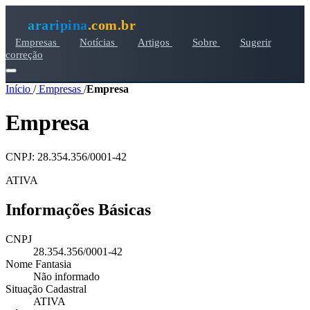
araripina
.com.br
Empresas
Notícias
Artigos
Sobre
Sugerir
correção
Início
/
Empresas
/
Empresa
Empresa
CNPJ: 28.354.356/0001-42
ATIVA
Informações Básicas
CNPJ
28.354.356/0001-42
Nome Fantasia
Não informado
Situação Cadastral
ATIVA