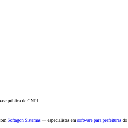
 base pública de CNPJ.
e com
Softagon Sistemas
— especialistas em
software para prefeituras
do 