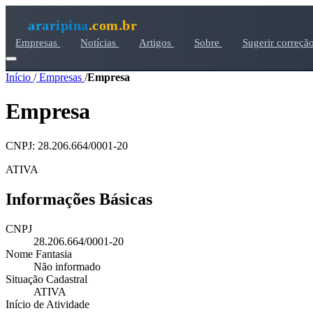
araripina
.com.br
Empresas
Notícias
Artigos
Sobre
Sugerir correçã
Início
/
Empresas
/
Empresa
Empresa
CNPJ: 28.206.664/0001-20
ATIVA
Informações Básicas
CNPJ
28.206.664/0001-20
Nome Fantasia
Não informado
Situação Cadastral
ATIVA
Início de Atividade