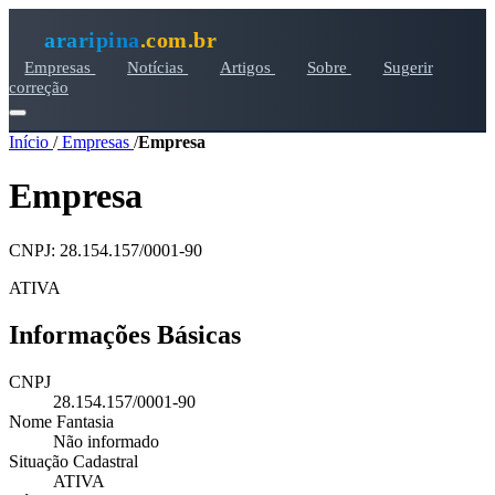
araripina
.com.br
Empresas
Notícias
Artigos
Sobre
Sugerir
correção
Início
/
Empresas
/
Empresa
Empresa
CNPJ: 28.154.157/0001-90
ATIVA
Informações Básicas
CNPJ
28.154.157/0001-90
Nome Fantasia
Não informado
Situação Cadastral
ATIVA