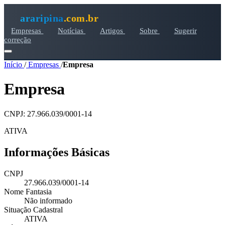
araripina
.com.br
Empresas
Notícias
Artigos
Sobre
Sugerir
correção
Início
/
Empresas
/
Empresa
Empresa
CNPJ: 27.966.039/0001-14
ATIVA
Informações Básicas
CNPJ
27.966.039/0001-14
Nome Fantasia
Não informado
Situação Cadastral
ATIVA