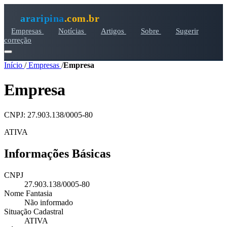
araripina
.com.br
Empresas
Notícias
Artigos
Sobre
Sugerir
correção
Início
/
Empresas
/
Empresa
Empresa
CNPJ: 27.903.138/0005-80
ATIVA
Informações Básicas
CNPJ
27.903.138/0005-80
Nome Fantasia
Não informado
Situação Cadastral
ATIVA