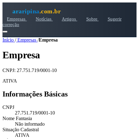
araripina
.com.br
Empresas
Notícias
Artigos
Sobre
Sugerir
correção
Início
/
Empresas
/
Empresa
Empresa
CNPJ: 27.751.719/0001-10
ATIVA
Informações Básicas
CNPJ
27.751.719/0001-10
Nome Fantasia
Não informado
Situação Cadastral
ATIVA