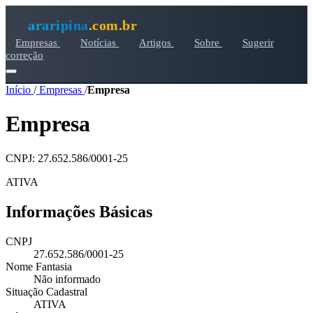
araripina
.com.br
Empresas
Notícias
Artigos
Sobre
Sugerir
correção
Início
/
Empresas
/
Empresa
Empresa
CNPJ: 27.652.586/0001-25
ATIVA
Informações Básicas
CNPJ
27.652.586/0001-25
Nome Fantasia
Não informado
Situação Cadastral
ATIVA