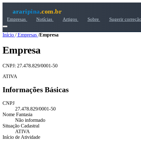
araripina
.com.br
Empresas
Notícias
Artigos
Sobre
Sugerir correçã
Início
/
Empresas
/
Empresa
Empresa
CNPJ: 27.478.829/0001-50
ATIVA
Informações Básicas
CNPJ
27.478.829/0001-50
Nome Fantasia
Não informado
Situação Cadastral
ATIVA
Início de Atividade