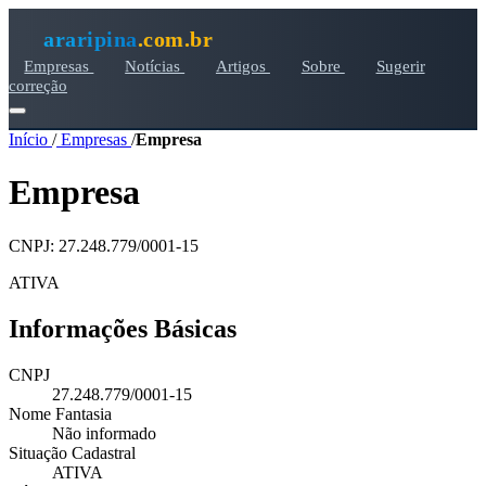
araripina
.com.br
Empresas
Notícias
Artigos
Sobre
Sugerir
correção
Início
/
Empresas
/
Empresa
Empresa
CNPJ: 27.248.779/0001-15
ATIVA
Informações Básicas
CNPJ
27.248.779/0001-15
Nome Fantasia
Não informado
Situação Cadastral
ATIVA