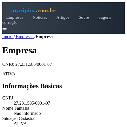
araripina
.com.br
Empresas
Notícias
Artigos
Sobre
Sugerir
correção
Início
/
Empresas
/
Empresa
Empresa
CNPJ: 27.231.585/0001-07
ATIVA
Informações Básicas
CNPJ
27.231.585/0001-07
Nome Fantasia
Não informado
Situação Cadastral
ATIVA