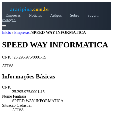
araripina
.com.br
Empresas
Notícias
Artigos
Sobre
Sugerir
correção
Início
/
Empresas
/
SPEED WAY INFORMATICA
SPEED WAY INFORMATICA
CNPJ: 25.295.975/0001-15
ATIVA
Informações Básicas
CNPJ
25.295.975/0001-15
Nome Fantasia
SPEED WAY INFORMATICA
Situação Cadastral
ATIVA