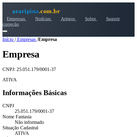
araripina
.com.br
Empresas
Notícias
Artigos
Sobre
Sugerir
correção
Início
/
Empresas
/
Empresa
Empresa
CNPJ: 25.051.179/0001-37
ATIVA
Informações Básicas
CNPJ
25.051.179/0001-37
Nome Fantasia
Não informado
Situação Cadastral
ATIVA