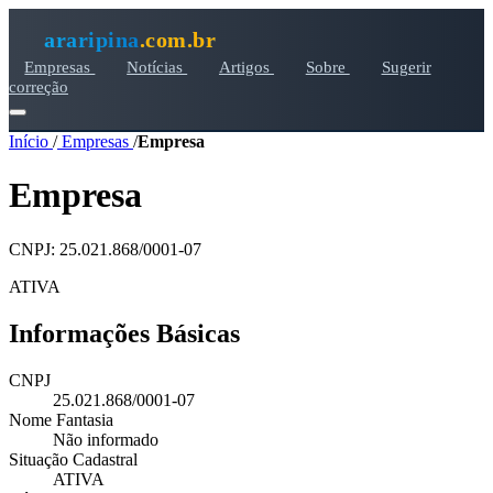
araripina
.com.br
Empresas
Notícias
Artigos
Sobre
Sugerir
correção
Início
/
Empresas
/
Empresa
Empresa
CNPJ: 25.021.868/0001-07
ATIVA
Informações Básicas
CNPJ
25.021.868/0001-07
Nome Fantasia
Não informado
Situação Cadastral
ATIVA