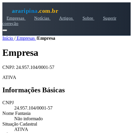
araripina
.com.br
Empresas
Notícias
Artigos
Sobre
Sugerir
correção
Início
/
Empresas
/
Empresa
Empresa
CNPJ: 24.957.104/0001-57
ATIVA
Informações Básicas
CNPJ
24.957.104/0001-57
Nome Fantasia
Não informado
Situação Cadastral
ATIVA